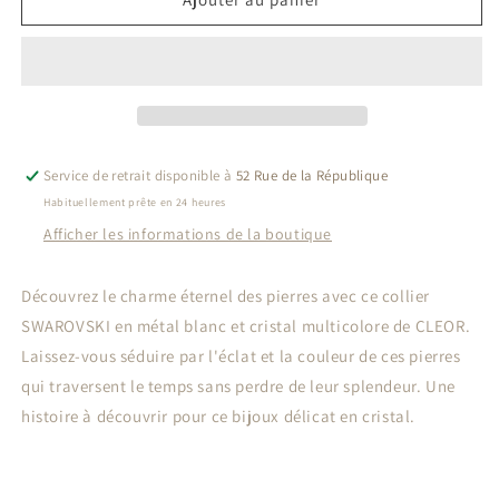
Collier
Collier
SWAROVSKI
SWAROVSKI
Cristal
Cristal
5608647
5608647
Service de retrait disponible à
52 Rue de la République
Habituellement prête en 24 heures
Afficher les informations de la boutique
Découvrez le charme éternel des pierres avec ce collier
SWAROVSKI en métal blanc et cristal multicolore de CLEOR.
Laissez-vous séduire par l'éclat et la couleur de ces pierres
qui traversent le temps sans perdre de leur splendeur. Une
histoire à découvrir pour ce bijoux délicat en cristal.