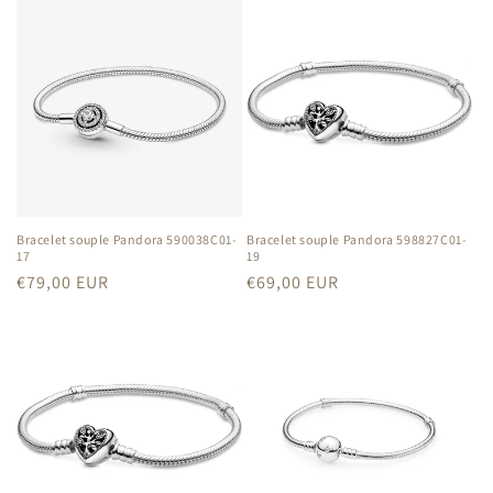
Bracelet souple Pandora 590038C01-
Bracelet souple Pandora 598827C01-
17
19
Prix
€79,00 EUR
Prix
€69,00 EUR
habituel
habituel