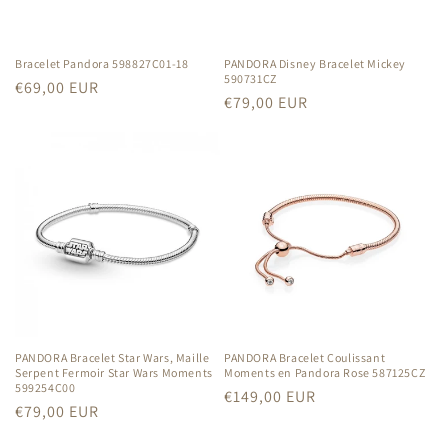
Bracelet Pandora 598827C01-18
PANDORA Disney Bracelet Mickey
590731CZ
Prix
€69,00 EUR
Prix
€79,00 EUR
habituel
habituel
PANDORA Bracelet Star Wars, Maille
PANDORA Bracelet Coulissant
Serpent Fermoir Star Wars Moments
Moments en Pandora Rose 587125CZ
599254C00
Prix
€149,00 EUR
Prix
€79,00 EUR
habituel
habituel