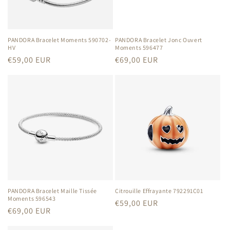
o
n
PANDORA Bracelet Moments 590702-
PANDORA Bracelet Jonc Ouvert
HV
Moments 596477
:
Prix
€59,00 EUR
Prix
€69,00 EUR
habituel
habituel
PANDORA Bracelet Maille Tissée
Citrouille Effrayante 792291C01
Moments 596543
Prix
€59,00 EUR
Prix
€69,00 EUR
habituel
habituel