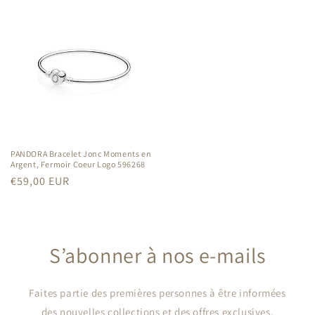
PANDORA Bracelet Jonc Moments en
Argent, Fermoir Coeur Logo 596268
Prix
€59,00 EUR
habituel
S’abonner à nos e-mails
Faites partie des premières personnes à être informées
des nouvelles collections et des offres exclusives.